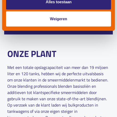
Alles toestaan
We zijn een professionele businesspartner in alle
facetten: we hechten niet alleen waarde aan de hoogste
productkwaliteit, ook met uw bedrijfs- en vertrouwelijke
Weigeren
data gaan wij professioneel en met grote zorg om.
ONZE PLANT
Met een totale opslagcapaciteit van meer dan 19 miljoen
liter en 120 tanks, hebben wij de perfecte uitvalsbasis
om onze klanten in de smeermiddelenmarkt te bedienen.
Onze blending professionals blenden basisoliën en
additieven tot klantspecifieke smeermiddelen door
gebruik te maken van onze state-of-the-art blendlijnen.
Op verzoek van de klant laden wij bulkproducten in
tankwagens of via onze eigen steiger in