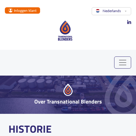
Skip to main content
Inloggen klant
Nederlands
Over Transnational Blenders
HISTORIE