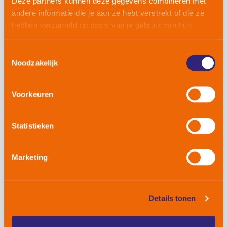
Deze partners kunnen deze gegevens combineren met
klanten te voldoen of deze zelfs te overtreffen. We
andere informatie die je aan ze hebt verstrekt of die ze
streven naar lange termijn relaties gebaseerd op
hebben verzameld op basis van je gebruik van hun
wederzijdse inzet.
services.
Toestemmingsselectie
Noodzakelijk
Voorkeuren
Daadkracht
We staan bekend om onze pro-actieve houding,
Statistieken
besluitvaardigheid, daadkracht en toewijding in de
dienstverlening naar al onze klanten.
Marketing
Details tonen
Integriteit