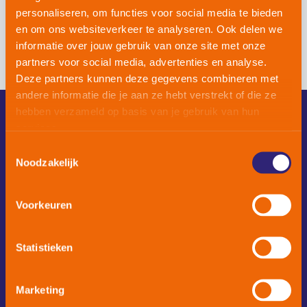
VOORWAARDEN
personaliseren, om functies voor social media te bieden
en om ons websiteverkeer te analyseren. Ook delen we
informatie over jouw gebruik van onze site met onze
Algemene voorwaarden TNB
partners voor social media, advertenties en analyse.
Deze partners kunnen deze gegevens combineren met
andere informatie die je aan ze hebt verstrekt of die ze
UW PARTNER WERELDWIJD
hebben verzameld op basis van je gebruik van hun
YOUR PARTNER WORLDWIDE
services.
Diensten
Toestemmingsselectie
Producten
Noodzakelijk
MEER INFORMATIE
Voorkeuren
MORE INFO ABOUT OUR COMPANY
Over
Vacatures
Statistieken
Contact
Marketing
DIRECT CONTACT